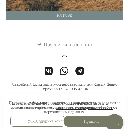
НА ГОРЕ
Поделиться ссылкой
Свадебный фотограф в Москве, Севастополе и Крыму Денис
Горбунов +7-978-896-45-34
Пользуясь сайтом gorbunovphoto.ru пользователь соглашается
На сайте используются файлы cookie для работы сайта
с
политикой конфиденциальности
в отношении обработки
и анализа посещаемости.
Политика конфиденциальности
персональных данных.
Политика конфиденциальности
Отклонить
Принять